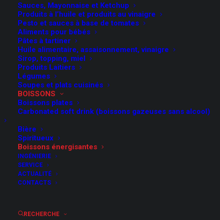
Sauces, Mayonnaise et Ketchup
Produits à l’huile et produits au vinaigre
Pesto et sauces à base de tomates
Aliments pour bébés
Pâtes à tartiner
Huile alimentaire, assaisonnement, vinaigre
Sirop, topping, miel
Produits Laitiers
Légumes
Soupes et plats cuisinés
BOISSONS
Boissons plates
Carbonated soft drink (boissons gazeuses sans alcool)
Bière
Lignes complètes
Spiritueux
Boissons énergisantes
pour boissons
INGÉNIERIE
SERVICE
énergisantes
ACTUALITÉ
CONTACTS
Le terme « boissons énergisantes » désigne
toutes les boissons non alcoolisées qui
contiennent des substances énergisantes,
RECHERCHE