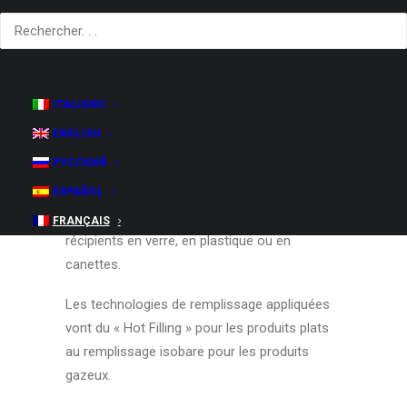
telles que la caféine et la taurine, visant à
augmenter l’énergie physique et mentale ou à
améliorer les performances sportives.
Les boissons énergisantes peuvent être
ITALIANO
gazeuses ou plates.
ENGLISH
FMT est en mesure d’étudier, de
РУССКИЙ
développer et de réaliser des installations
ESPAÑOL
complètes pour le conditionnement de
ces produits
, qu’ils soient remplis dans des
FRANÇAIS
récipients en verre, en plastique ou en
canettes.
Les technologies de remplissage appliquées
vont du « Hot Filling » pour les produits plats
au remplissage isobare pour les produits
gazeux.