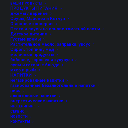
данное оборудование нашло широкое применение в
ВАШИ ПРОДУКТЫ
ПРОДУКТЫ ПИТАНИЯ
секторе производства овощных консервов и
джемы / варенье
напитков.
Соусы, Майонез и Кетчуп
Овощные консервы
Песто и соусы на основе томатной пасты
Широкая гамма моделей укупорочных машин FMT
Детское питание
позволяет их применение на низкоскоростных,
Густые кремы
Растительное масло, заправки, уксус
среднескоростных и высокоскоростных линиях (до
Сироп, топпинг, мёд
800 б/мин).
молочные продукты
бобовые, горошек и кукуруза
Оборудование может поставляется в комплекте с
супы и готовые блюда
мясо и рыба
устройством подачи крышек. Его модель
НАПИТКИ
подбирается с учетом производительности линии и
негазированные напитки
газированные безалкогольные напитки
требованиям по автономии его работы.
пиво
алкогольные напитки
энергетические напитки
ИНЖЕНИРИНГ
СЕРВИС
УСТРОЙСТВА ПОДАЧИ КРЫШЕК
НОВОСТИ
КОНТАКТЫ
Оборудование служит для обеспечения