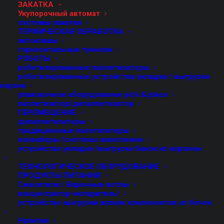
ЗАКАТКА
Укупорочный автомат
системы закатки
ТЕРМИЧЕСКАЯ ОБРАБОТКА
автоклавы
горизонтальные туннели
РОБОТЫ
роботизированные паллетизаторы
роботизированные устройства укладки / выгрузки
корзин
упаковочное оборудование pick & place
паллетизатор/депаллетизатор
ПЕРЕМЕЩЕНИЕ
депаллетизаторы
Системы закатки, изготавливаемые FMT, полностью
традиционные палетизаторы
конвейеры /системы накопления
выполнены из нержавеющей стали. Они служат для
устройства укладки /выгрузки банок из корзины
закрытия, как с паром, так и без, стеклянных банок и
ТЕХНОЛОГИЧЕСКОЕ ОБОРУДОВАНИЕ
бутылок крышками различного вида.
ПРОДУКТЫ ПИТАНИЯ
Смесители / Варочные котлы
Благодаря надёжности, простоте исполнения
концентратор-испаритель/
операций по смене формата, высоким показателям
устройство выгрузки вязких компонентов из бочек
вакуума, соответствию санитарным стандартам,
Напитки