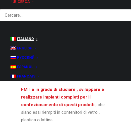
RICERCA
carbonate.
Le tre tipologie di bevande piatte che occupa il
volume maggiore del mercato sono:
ITALIANO
SUCCHI DI FRUTTA
ENGLISH
THE' ( e simili )
РУССКИЙ
BEVANDE ISOTONICHE
ESPAÑOL
Ma in questa categoria rientrano anche
bevande come coffe-drink , smoothies etc…
FRANÇAIS
FMT è in grado di studiare , sviluppare e
realizzare impianti completi per il
confezionamento di questi prodotti
, che
siano essi riempiti in contenitori di vetro ,
plastica o lattina.