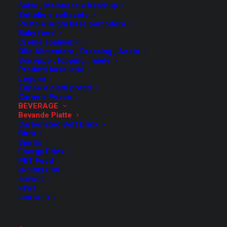
Salse , Maionese e Ketchup
Sottolio e sottaceto
Pesto e sughi base pomodoro
Baby food
Creme spalmabili
Olio Alimentare , Dressing , Aceto
Sciroppo , topping , miele
Prodotti base latte
Legumi
Zuppe e piatti pronti
Carne e Pesce
BEVERAGE
Bevande Piatte
Carbonated Soft Drink
Birra
Spirits
Energy Drink
Linee complete per
PET Food
ENGINEERING
bevande piatte
SERVICE
NEWS
Con il termine “bevande piatte” si intendono
CONTATTI
tutte quelle bevande analcoliche a base di
acqua che sono prive di Co2 , quindi non-