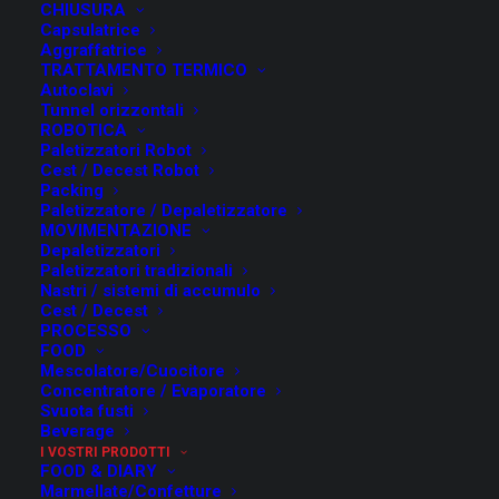
CHIUSURA
Capsulatrice
Aggraffatrice
TRATTAMENTO TERMICO
Autoclavi
Tunnel orizzontali
ROBOTICA
Paletizzatori Robot
Cest / Decest Robot
Packing
Paletizzatore / Depaletizzatore
MOVIMENTAZIONE
Depaletizzatori
Paletizzatori tradizionali
Nastri / sistemi di accumulo
Cest / Decest
PROCESSO
FOOD
Mescolatore/Cuocitore
Concentratore / Evaporatore
Svuota fusti
Beverage
I VOSTRI PRODOTTI
FOOD & DIARY
Marmellate/Confetture