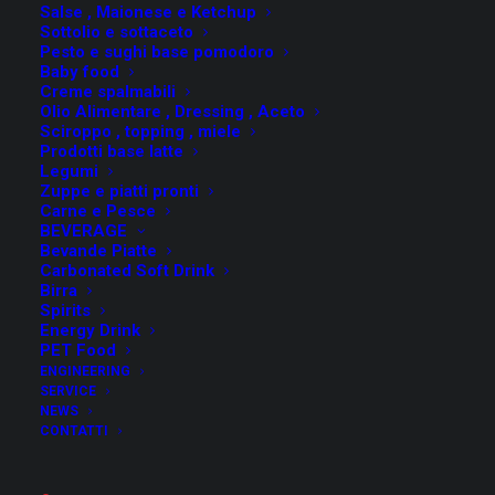
industrializzare le varie operazioni e sono studiati per
Salse , Maionese e Ketchup
Sottolio e sottaceto
poter lavorare
prodotti con o senza pezzi
.
Pesto e sughi base pomodoro
Baby food
Creme spalmabili
Olio Alimentare , Dressing , Aceto
Sciroppo , topping , miele
I Mescolatori / Cuocitori di FMT hanno la caratteristica
Prodotti base latte
Legumi
fondamentale che lo stesso
sistema interno di
Zuppe e piatti pronti
agitazion
e del batch ,
è anche il componente di
Carne e Pesce
BEVERAGE
trasferimento termico.
Bevande Piatte
Carbonated Soft Drink
Con questa innovazione tecnologica FMT ha eliminato le
Birra
Spirits
parti statiche e calde a contatto con il prodotto
Energy Drink
eliminando così il rischio di “bruciatura” di una parte del
PET Food
batch.
ENGINEERING
SERVICE
NEWS
I sistemi di automazione che si possono avere sono:
CONTATTI
Celle di carico