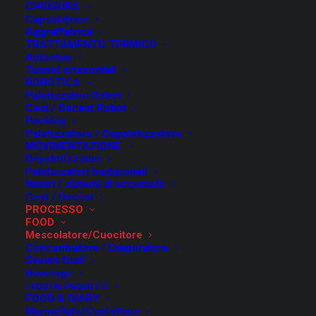
CHIUSURA
Capsulatrice
Aggraffatrice
TRATTAMENTO TERMICO
Autoclavi
Tunnel orizzontali
ROBOTICA
Paletizzatori Robot
Cest / Decest Robot
Packing
Paletizzatore / Depaletizzatore
MOVIMENTAZIONE
Una corretta preparazione del batch è fondamentale per
Depaletizzatori
ottenere un prodotto finale di alta qualità.
Paletizzatori tradizionali
Nastri / sistemi di accumulo
Cest / Decest
I
Mescolatori / Cuocitori di FMT
sono studiati e
PROCESSO
realizzati per poter avere un
trattamente omogeneo
del
FOOD
Mescolatore/Cuocitore
batch con particolare attenzione al trattamento dei vari
Concentratore / Evaporatore
ingredienti che possono comporre una ricetta.
Svuota fusti
Beverage
I Mescolatori / Cuocitori possono essere incorporati con
I VOSTRI PRODOTTI
FOOD & DIARY
vari sistemi di automazione per facilitare e
Marmellate/Confetture