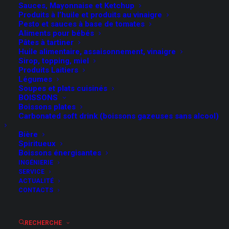
Sauces, Mayonnaise et Ketchup
Produits à l’huile et produits au vinaigre
Pesto et sauces à base de tomates
Aliments pour bébés
Pâtes à tartiner
Huile alimentaire, assaisonnement, vinaigre
Sirop, topping, miel
Produits Laitiers
Légumes
Soupes et plats cuisinés
BOISSONS
FMT est en mesure d’étudier et de
Boissons plates
Carbonated soft drink (boissons gazeuses sans alcool)
réaliser des systèmes complets
pour la stérilisation de récipients
Bière
Spiritueux
pleins, qu’ils soient remplis dans
Boissons énergisantes
des canettes, en verre ou en
INGÉNIERIE
plastique.
SERVICE
ACTUALITÉ
CONTACTS
En relation avec le projet, compte
tenu de la vitesse de production,
du type de produit et des
RECHERCHE