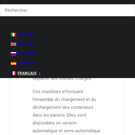
exigences de layout, FMT est en
mesure d’offrir des systèmes
d’encageage et de décageage soit
traditionnels soit robotisés.
ITALIANO
Les
encageurs et les décageurs
ENGLISH
traditionnels FMT
sont des
РУССКИЙ
machines très robustes, conçues
pour travailler dans des
ESPAÑOL
environnements humides et pour
FRANÇAIS
déplacer des lourdes charges.
Ces machines effectuent
l’ensemble du chargement et du
déchargement des conteneurs
dans les paniers. Elles sont
disponibles en version
automatique et semi-automatique.