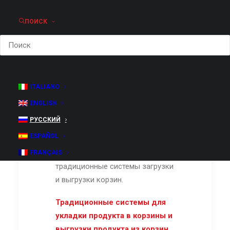
работы со стеклянными,
ПОИСК
пластмассовыми и
металлическими ёмкостями.
В зависимости от характеристик
проекта, требуемой
производительности, вида
ITALIANO
продукта и особенностей
ENGLISH
площади установки
РУССКИЙ
оборудования, FMT может
ESPAÑOL
предложить как
роботизированные, так и
FRANÇAIS
традиционные системы загрузки
и выгрузки корзин.
Традиционные системы для
укладки продукта в корзины и
выгрузки продукта из корзин,