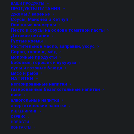
КОРЗИНЫ
ВАШИ ПРОДУКТЫ
ПРОДУКТЫ ПИТАНИЯ
джемы / варенье
Соусы, Майонез и Кетчуп
Овощные консервы
Песто и соусы на основе томатной пасты
Детское питание
Густые кремы
Растительное масло, заправки, уксус
Сироп, топпинг, мёд
молочные продукты
бобовые, горошек и кукуруза
супы и готовые блюда
мясо и рыба
Компания FMT разрабатывает и
НАПИТКИ
негазированные напитки
изготавливает комплектные
газированные безалкогольные напитки
участки для стерилизации
пиво
алкогольные напитки
продукта, в том числе
энергетические напитки
устройства для загрузки банок с
ИНЖЕНИРИНГ
продуктом в корзины и выгрузки
СЕРВИС
НОВОСТИ
банок из корзин.
КОНТАКТЫ
Оборудование пригодно для