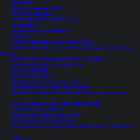
ЗАКАТКА
Укупорочный автомат
системы закатки
ТЕРМИЧЕСКАЯ ОБРАБОТКА
автоклавы
горизонтальные туннели
РОБОТЫ
роботизированные паллетизаторы
роботизированные устройства укладки / выгрузки
корзин
упаковочное оборудование pick & place
паллетизатор/депаллетизатор
ПЕРЕМЕЩЕНИЕ
депаллетизаторы
традиционные палетизаторы
конвейеры /системы накопления
устройства укладки /выгрузки банок из корзины
ТЕХНОЛОГИЧЕСКОЕ ОБОРУДОВАНИЕ
ПРОДУКТЫ ПИТАНИЯ
Смесители / Варочные котлы
концентратор-испаритель/
УСТРОЙСТВА УКЛАДКИ
устройство выгрузки вязких компонентов из бочек
/ВЫГРУЗКИ БАНОК ИЗ
Напитки