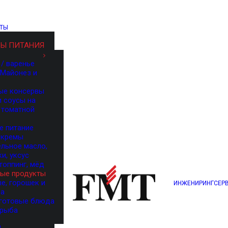
ТЫ
Ы ПИТАНИЯ
/ варенье
 Майонез и
ые консервы
и соусы на
 томатной
е питание
 кремы
ельное масло,
и, уксус
топпинг, мёд
ые продукты
е, горошек и
ИНЖЕНИРИНГ
СЕР
за
 готовые блюда
 рыба