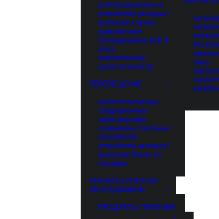
НАПИТК
роботизированные
устройства укладки /
негази
выгрузки корзин
напитк
упаковочное
газиро
оборудование pick &
безалк
place
напитк
паллетизатор/
пиво
депаллетизатор
алкого
энерге
ПЕРЕМЕЩЕНИЕ
напитк
депаллетизаторы
традиционные
палетизаторы
конвейеры /системы
накопления
устройства укладки /
выгрузки банок из
корзины
ТЕХНОЛОГИЧЕСКОЕ
ОБОРУДОВАНИЕ
ПРОДУКТЫ ПИТАНИЯ