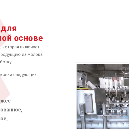
 для
ной основе
, которая включает
продукцию из молока,
ботку.
паковки следующих
ежее
ованное,
ое,