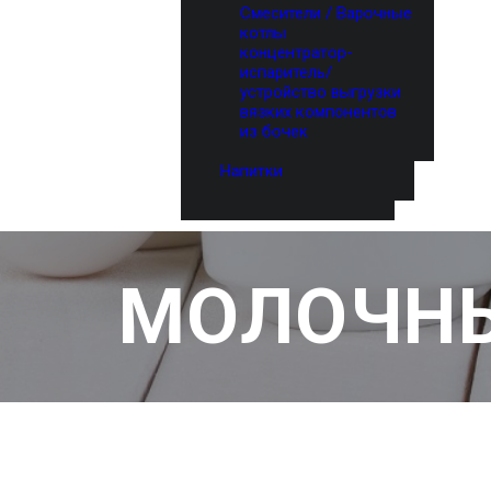
Смесители / Варочные
котлы
концентратор-
испаритель/
устройство выгрузки
вязких компонентов
из бочек
Напитки
МОЛОЧНЫ