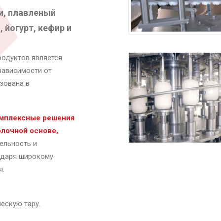
, п
лавленый
 йогурт, кефир и
родуктов является
 зависимости от
зована в
омплексные решения
олочной основе
,
ельность и
одаря широкому
я.
ескую тару.