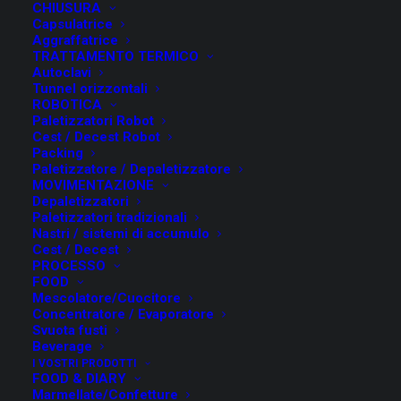
26th to April 29th in Cologne , Germany.
CHIUSURA
Capsulatrice
We will be exhibiting our newest machines
Aggraffatrice
integraded with the latest cutting edge
TRATTAMENTO TERMICO
Autoclavi
technology.
Tunnel orizzontali
For more information visit us at our stand
ROBOTICA
Paletizzatori Robot
HALL 7.1 STAND D 090 / E 091
Cest / Decest Robot
Packing
Paletizzatore / Depaletizzatore
MOVIMENTAZIONE
Machines exhibited :
Depaletizzatori
Paletizzatori tradizionali
Nastri / sistemi di accumulo
Linear Piston Filler Mod. VEGA
Cest / Decest
PROCESSO
Flow Meter Monoblock
FOOD
Mescolatore/Cuocitore
Rinser+Filler+Capper Mod. Filltronic
Concentratore / Evaporatore
Svuota fusti
Beverage
#FMTismore
I VOSTRI PRODOTTI
FOOD & DIARY
Marmellate/Confetture