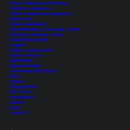
Salse , Maionese e Ketchup
Sottolio e sottaceto
Pesto e sughi base pomodoro
Baby food
Creme spalmabili
Olio Alimentare , Dressing , Aceto
Sciroppo , topping , miele
SEARCH
Prodotti base latte
Legumi
Zuppe e piatti pronti
Carne e Pesce
BEVERAGE
Bevande Piatte
Carbonated Soft Drink
Birra
Spirits
Energy Drink
RECENT POSTS
PET Food
ENGINEERING
SERVICE
2022 Marks FMT’s 25th Anniversary
NEWS
CONTATTI
ANUGA FOOD TEC