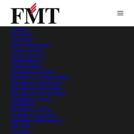
AZIENDA
Chi siamo
La Mission
Rete Commerciale
Lavora con Noi
I NOSTRI PRODOTTI
RIEMPIMENTO
FOOD & DAIRY
Riempitrice a pistoni
Riempitrice con flow meters
Riempitrice a vibrazione
Riempitrice telescopica
Riempimento di colmatura
Riempitrice a peso
BEVERAGE
Riempitrice Hot Fill
Riempitrice Isobarica
We are pleased to announce , once again , our
Riempitrice flow meters
Pet Food
partecipation in the
Anuga FoodTec
from April
No Food