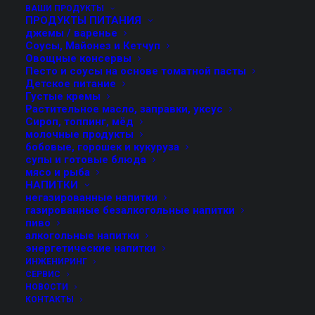
продуктов, среди прочего, включает соусы,
ВАШИ ПРОДУКТЫ
ПРОДУКТЫ ПИТАНИЯ
томатную пасту, майонезы, кетчупы, паштеты,
джемы / варенье
джемы, растительное масло, кремы, пюре для
Соусы, Майонез и Кетчуп
Овощные консервы
детского питания, мед, йогурты и т.д.
Песто и соусы на основе томатной пасты
Оборудование пригодно для работы со стеклянными,
Детское питание
Густые кремы
металлическими и пластмассовыми ёмкостями.
Растительное масло, заправки, уксус
Сироп, топпинг, мёд
молочные продукты
бобовые, горошек и кукуруза
супы и готовые блюда
мясо и рыба
НАПИТКИ
негазированные напитки
Характеристики
газированные безалкогольные напитки
пиво
алкогольные напитки
энергетические напитки
Интерфейс оператора с сенсорной панелью.
ИНЖЕНИРИНГ
Интуитивное и удобное рабочее меню.
СЕРВИС
НОВОСТИ
Простая и быстрая смена формата тары.
КОНТАКТЫ
Высокая степень точности фасовки;