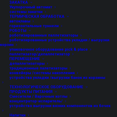
ЗАКАТКА
Укупорочный автомат
системы закатки
ТЕРМИЧЕСКАЯ ОБРАБОТКА
автоклавы
горизонтальные туннели
Линейный
РОБОТЫ
роботизированные паллетизаторы
роботизированные устройства укладки / выгрузки
наполнитель с
корзин
упаковочное оборудование pick & place
расходомерами
паллетизатор/депаллетизатор
ПЕРЕМЕЩЕНИЕ
депаллетизаторы
традиционные палетизаторы
конвейеры /системы накопления
П
роизводительность
от 20 до 150 Б/МИН
устройства укладки /выгрузки банок из корзины
(*)зависит от конфигурации клапана, х
арактеристик
ТЕХНОЛОГИЧЕСКОЕ ОБОРУДОВАНИЕ
тары и используемого продукта
ПРОДУКТЫ ПИТАНИЯ
Смесители / Варочные котлы
Пригоден к работе с жидкими, густыми и
концентратор-испаритель/
устройство выгрузки вязких компонентов из бочек
полужидкими продуктами, также с содержанием
кусочков, мякоти или волокон. Ассортимент
Напитки