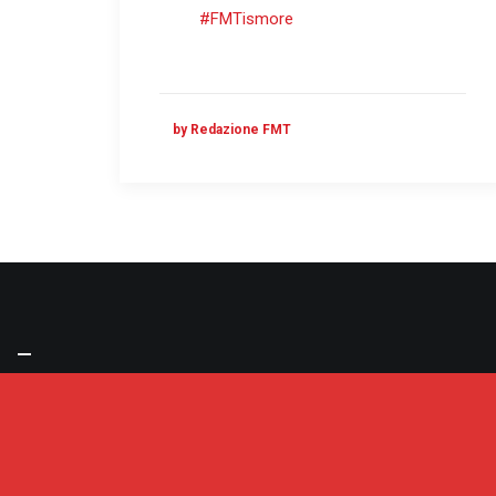
#FMTismore
by Redazione FMT
Sign up to our newsletter