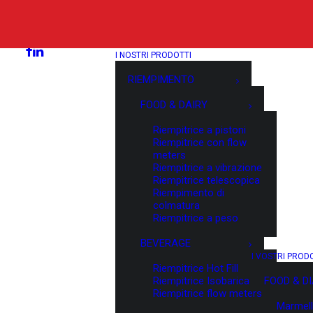
I NOSTRI PRODOTTI
RIEMPIMENTO
FOOD & DAIRY
Riempitrice a pistoni
Riempitrice con flow
meters
Riempitrice a vibrazione
Riempitrice telescopica
Riempimento di
colmatura
Riempitrice a peso
BEVERAGE
I VOSTRI PROD
Riempitrice Hot Fill
Riempitrice Isobarica
FOOD & D
Riempitrice flow meters
Marmell