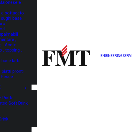
 Maionese e
p
o e sottaceto
 sughi base
oro
ood
palmabili
mentare ,
g , Aceto
 , topping ,
ENGINEERING
SERV
 base latte
piatti pronti
 Pesce
E
 Piatte
ted Soft Drink
Drink